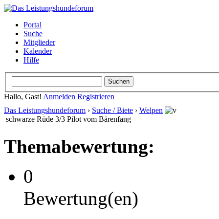
Portal
Suche
Mitglieder
Kalender
Hilfe
Hallo, Gast!
Anmelden
Registrieren
Das Leistungshundeforum
›
Suche / Biete
›
Welpen
schwarze Rüde 3/3 Pilot vom Bärenfang
Themabewertung:
0
Bewertung(en)