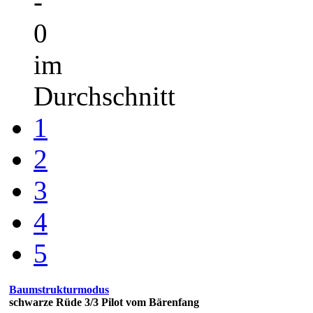
-
0
im
Durchschnitt
1
2
3
4
5
Baumstrukturmodus
schwarze Rüde 3/3 Pilot vom Bärenfang