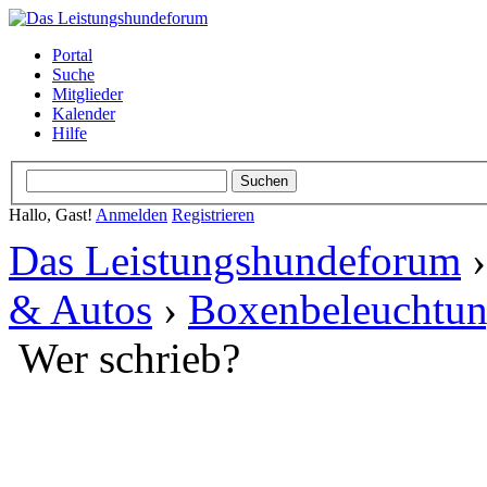
Portal
Suche
Mitglieder
Kalender
Hilfe
Hallo, Gast!
Anmelden
Registrieren
Das Leistungshundeforum
& Autos
›
Boxenbeleuchtu
Wer schrieb?