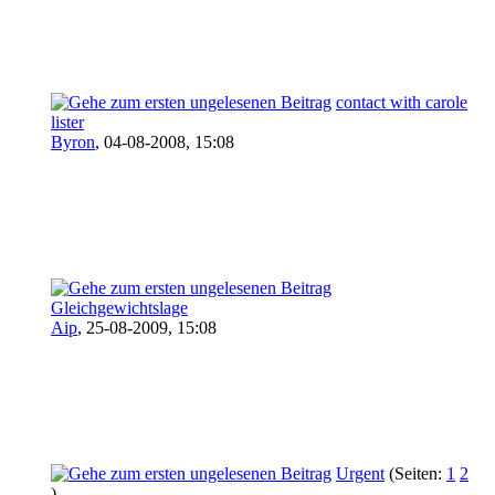
contact with carole
lister
Byron
,
04-08-2008, 15:08
Gleichgewichtslage
Aip
,
25-08-2009, 15:08
Urgent
(Seiten:
1
2
)