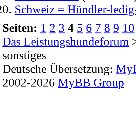
Schweiz = Hündler-ledig-
Seiten:
1
2
3
4
5
6
7
8
9
10
Das Leistungshundeforum
sonstiges
Deutsche Übersetzung:
MyB
2002-2026
MyBB Group