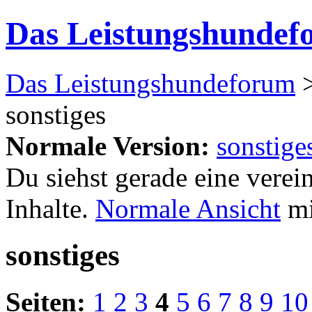
Das Leistungshundef
Das Leistungshundeforum
sonstiges
Normale Version:
sonstige
Du siehst gerade eine verei
Inhalte.
Normale Ansicht
mi
sonstiges
Seiten:
1
2
3
4
5
6
7
8
9
10