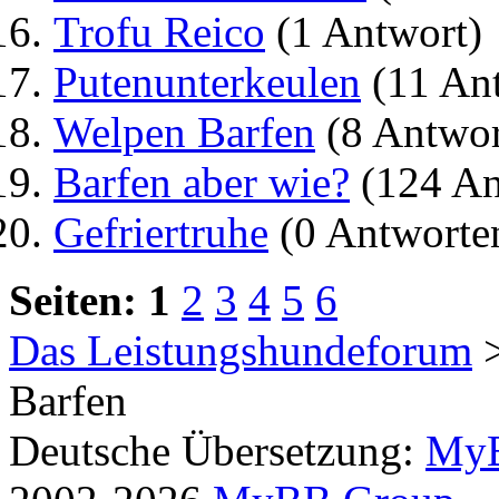
Trofu Reico
(1 Antwort)
Putenunterkeulen
(11 An
Welpen Barfen
(8 Antwor
Barfen aber wie?
(124 An
Gefriertruhe
(0 Antworte
Seiten:
1
2
3
4
5
6
Das Leistungshundeforum
Barfen
Deutsche Übersetzung:
MyB