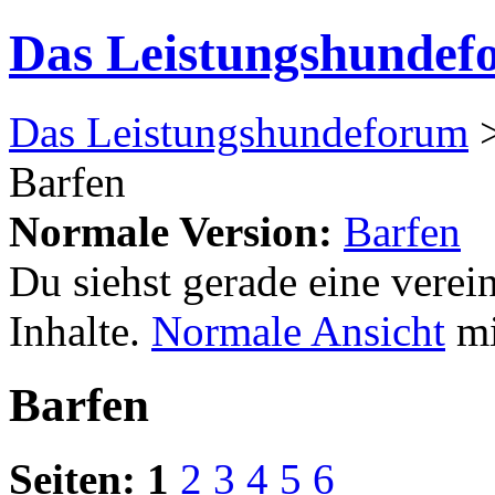
Das Leistungshundef
Das Leistungshundeforum
Barfen
Normale Version:
Barfen
Du siehst gerade eine verei
Inhalte.
Normale Ansicht
mi
Barfen
Seiten:
1
2
3
4
5
6